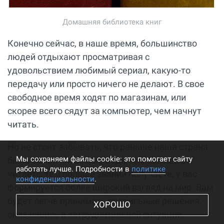
Домашняя библиотека книг
Конечно сейчас, в наше время, большинство
людей отдыхают просматривая с
удовольствием любимый сериал, какую-то
передачу или просто ничего не делают. В свое
свободное время ходят по магазинам, или
скорее всего сядут за компьютер, чем начнут
читать.
Но не стоит забывать, что раньше наша страна
Мы cохраняем файлы cookie: это помогает сайту
была самой читаемой! Ведь чем больше вы
работать лучше. Подробности в
политике
читаете, тем больше знаний получаете, у вас
конфиденциальности
.
формируется более широкий взгляд на мир. Вам
будет легче принимать правильные решения,
ХОРОШО
оказавшись в затруднительной ситуации.