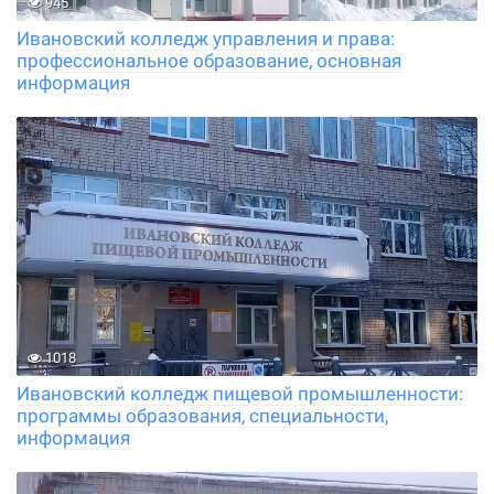
945
Ивановский колледж управления и права:
профессиональное образование, основная
информация
1018
Ивановский колледж пищевой промышленности:
программы образования, специальности,
информация