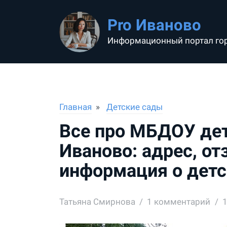
Pro Иваново
Информационный портал го
Главная
Детские сады
Все про МБДОУ дет
Иваново: адрес, от
информация о детс
Татьяна Смирнова
1
комментарий