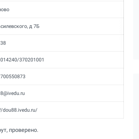
ново
силевского, д 7Б
038
2014240/370201001
3700550873
8@ivedu.ru
://dou88.ivedu.ru/
ут, проверено.