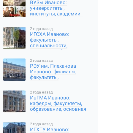
ВУЗы Иваново:
университеты,
институты, академии -
специальности, отзывы,
информация
2 года назад
ИГСХА Иваново:
факультеты,
специальности,
основная информация
2 года назад
РЭУ им. Плеханова
Иваново: филиалы,
факультеты,
образование
2 года назад
ИвГМА Иваново:
кафедры, факультеты,
образование, основная
информация
2 года назад
ИГХТУ Иваново: