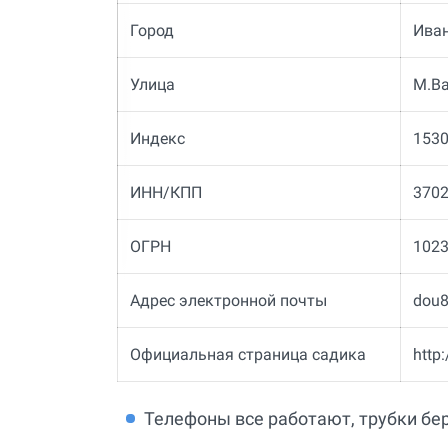
Город
Ива
Улица
М.Ва
Индекс
153
ИНН/КПП
370
ОГРН
102
Адрес электронной почты
dou8
Официальная страница садика
http
Телефоны все работают, трубки бер