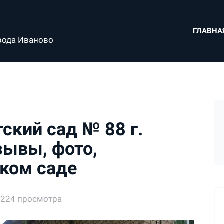
ГЛАВНА
рода Иваново
ский сад № 88 г.
зывы, фото,
ком саде
1224 просмотра