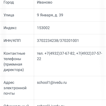
Город
Иваново
Улица
9 Января, д. 39
Индекс
153002
ИНН/КПП
3702234238/370201001
Контактные
тел. +7(4932)37-67-82, +7(4932)37-57-
телефоны
22
(приемная
директора)
Адрес
school1@ivedu.ru
электронной
почты