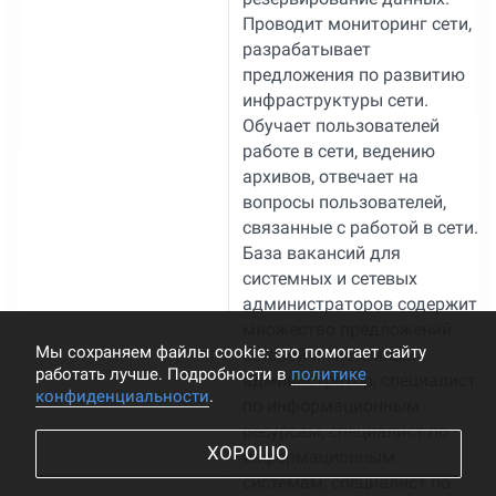
Проводит мониторинг сети,
разрабатывает
предложения по развитию
инфраструктуры сети.
Обучает пользователей
работе в сети, ведению
архивов, отвечает на
вопросы пользователей,
связанные с работой в сети.
База вакансий для
системных и сетевых
администраторов содержит
множество предложений:
Мы cохраняем файлы cookie: это помогает сайту
сетевой и системный
работать лучше. Подробности в
политике
администратор, специалист
конфиденциальности
.
по информационным
ресурсам, специалист по
ХОРОШО
информационным
системам, специалист по