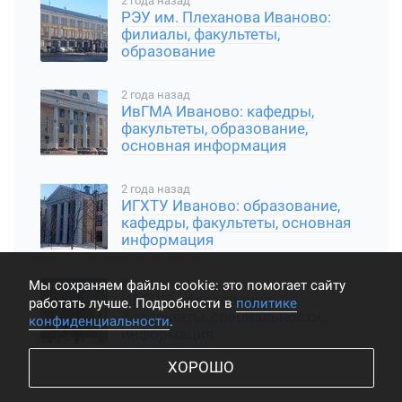
2 года назад
РЭУ им. Плеханова Иваново:
филиалы, факультеты,
образование
2 года назад
ИвГМА Иваново: кафедры,
факультеты, образование,
основная информация
2 года назад
ИГХТУ Иваново: образование,
кафедры, факультеты, основная
информация
2 года назад
Мы cохраняем файлы cookie: это помогает сайту
ИВГПУ: образование,
работать лучше. Подробности в
политике
факультеты, специальности,
конфиденциальности
.
информация
ХОРОШО