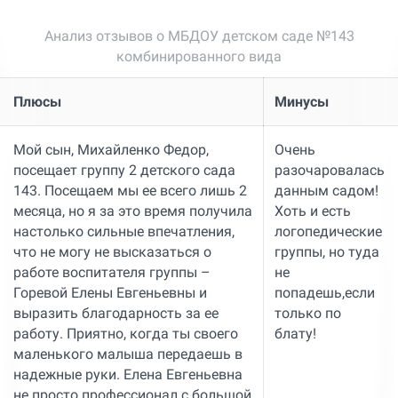
Анализ отзывов о МБДОУ детском саде №143
комбинированного вида
Плюсы
Минусы
Мой сын, Михайленко Федор,
Очень
посещает группу 2 детского сада
разочаровалась
143. Посещаем мы ее всего лишь 2
данным садом!
месяца, но я за это время получила
Хоть и есть
настолько сильные впечатления,
логопедические
что не могу не высказаться о
группы, но туда
работе воспитателя группы –
не
Горевой Елены Евгеньевны и
попадешь,если
выразить благодарность за ее
только по
работу. Приятно, когда ты своего
блату!
маленького малыша передаешь в
надежные руки. Елена Евгеньевна
не просто профессионал с большой