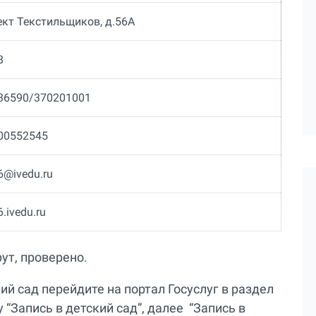
ект Текстильщиков, д.56А
8
36590/370201001
00552545
6@ivedu.ru
.ivedu.ru
ут, проверено.
ий сад перейдите на портал Госуслуг в раздел
 “Запись в детский сад”, далее “Запись в