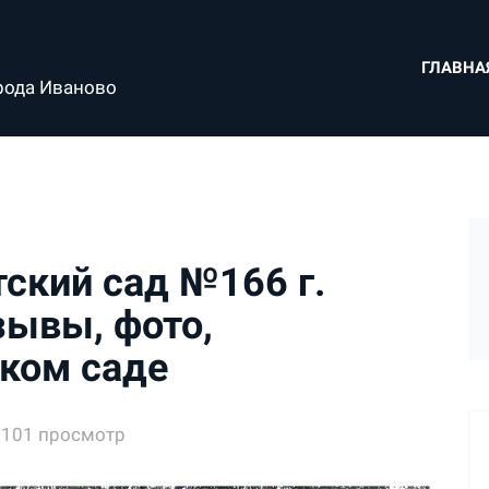
ГЛАВНА
рода Иваново
ский сад №166 г.
зывы, фото,
ком саде
1101 просмотр