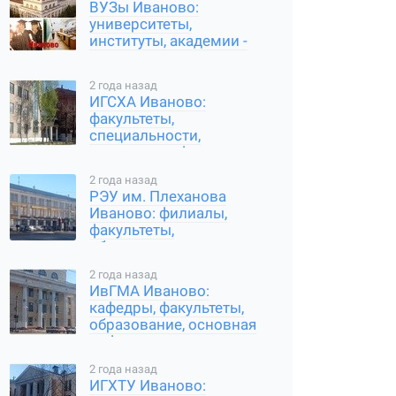
ВУЗы Иваново:
университеты,
институты, академии -
специальности, отзывы,
информация
2 года назад
ИГСХА Иваново:
факультеты,
специальности,
основная информация
2 года назад
РЭУ им. Плеханова
Иваново: филиалы,
факультеты,
образование
2 года назад
ИвГМА Иваново:
кафедры, факультеты,
образование, основная
информация
2 года назад
ИГХТУ Иваново: