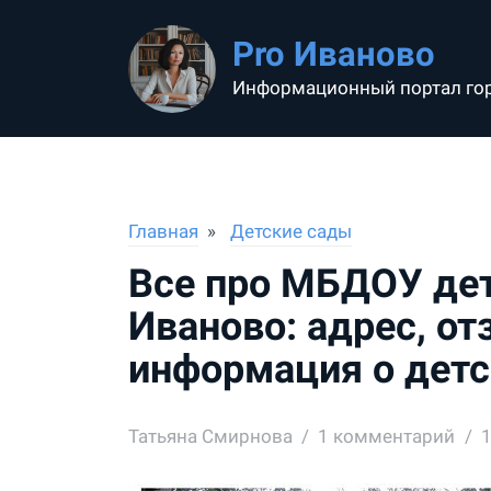
Pro Иваново
Информационный портал го
Главная
Детские сады
Все про МБДОУ дет
Иваново: адрес, от
информация о детс
Татьяна Смирнова
1
комментарий